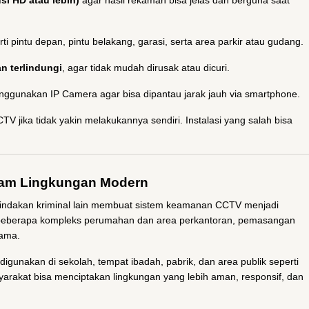
si HD atau lebih)
agar hasil rekaman bisa jelas dan berguna saat
ti pintu depan, pintu belakang, garasi, serta area parkir atau gudang.
n terlindungi
, agar tidak mudah dirusak atau dicuri.
nggunakan IP Camera agar bisa dipantau jarak jauh via smartphone.
CTV jika tidak yakin melakukannya sendiri. Instalasi yang salah bisa
lam Lingkungan Modern
tindakan kriminal lain membuat sistem keamanan CCTV menjadi
 beberapa kompleks perumahan dan area perkantoran, pemasangan
sama.
digunakan di sekolah, tempat ibadah, pabrik, dan area publik seperti
arakat bisa menciptakan lingkungan yang lebih aman, responsif, dan