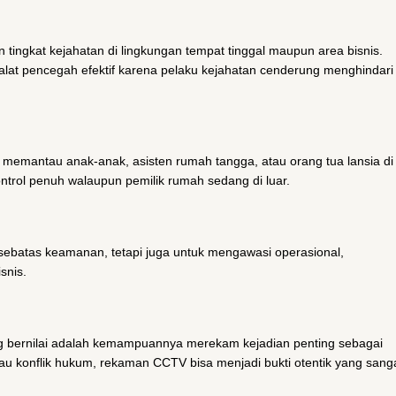
ingkat kejahatan di lingkungan tempat tinggal maupun area bisnis.
i alat pencegah efektif karena pelaku kejahatan cenderung menghindari
emantau anak-anak, asisten rumah tangga, atau orang tua lansia di
trol penuh walaupun pemilik rumah sedang di luar.
sebatas keamanan, tetapi juga untuk mengawasi operasional,
snis.
g bernilai adalah kemampuannya merekam kejadian penting sebagai
tau konflik hukum, rekaman CCTV bisa menjadi bukti otentik yang sang