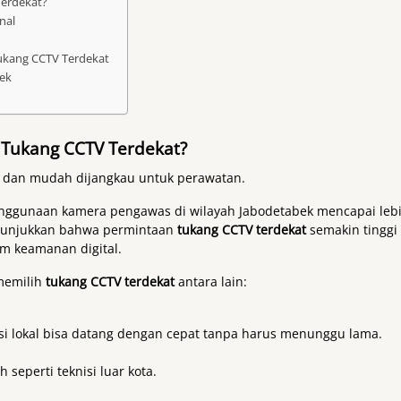
Terdekat?
nal
ukang CCTV Terdekat
ek
Tukang CCTV Terdekat?
en, dan mudah dijangkau untuk perawatan.
enggunaan kamera pengawas di wilayah Jabodetabek mencapai leb
menunjukkan bahwa permintaan
tukang CCTV terdekat
semakin tinggi
em keamanan digital.
memilih
tukang CCTV terdekat
antara lain:
isi lokal bisa datang dengan cepat tanpa harus menunggu lama.
 seperti teknisi luar kota.