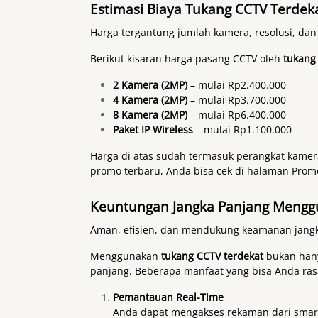
Estimasi Biaya Tukang CCTV Terdek
Harga tergantung jumlah kamera, resolusi, dan j
Berikut kisaran harga pasang CCTV oleh
tukang
2 Kamera (2MP)
– mulai Rp2.400.000
4 Kamera (2MP)
– mulai Rp3.700.000
8 Kamera (2MP)
– mulai Rp6.400.000
Paket IP Wireless
– mulai Rp1.100.000
Harga di atas sudah termasuk perangkat kamera,
promo terbaru, Anda bisa cek di halaman
Prom
Keuntungan Jangka Panjang Menggu
Aman, efisien, dan mendukung keamanan jangk
Menggunakan
tukang CCTV terdekat
bukan hany
panjang. Beberapa manfaat yang bisa Anda rasa
Pemantauan Real-Time
Anda dapat mengakses rekaman dari smar