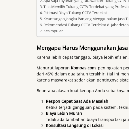
Apa Saja Layanan yang Ditawarkan Tukang CCTV 
Tips Memilih Tukang CCTV Terdekat yang Profesio
Estimasi Biaya Tukang CCTV Terdekat
Keuntungan Jangka Panjang Menggunakan Jasa T
Rekomendasi Tukang CCTV Terdekat di Jabodetab
Kesimpulan
Mengapa Harus Menggunakan Jasa 
Karena lebih cepat tanggap, biaya lebih efisi
Menurut laporan
Kompas.com
, peningkatan p
dari 45% dalam dua tahun terakhir. Hal ini 
karena masyarakat sadar akan pentingnya sist
Beberapa alasan kuat kenapa Anda sebaiknya 
Respon Cepat Saat Ada Masalah
Ketika terjadi gangguan pada sistem, tekn
Biaya Lebih Murah
Tidak ada tambahan biaya transportasi jauh
Konsultasi Langsung di Lokasi